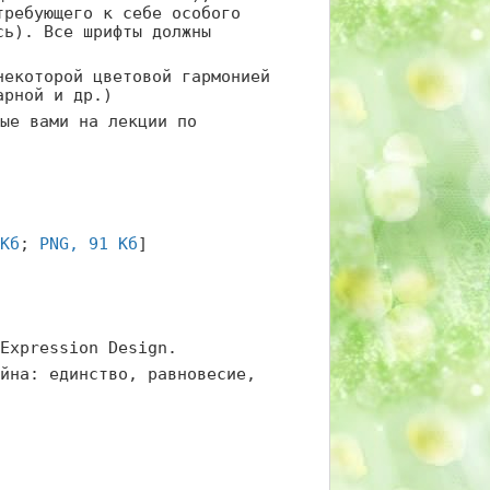
требующего к себе особого
сь). Все шрифты должны
некоторой цветовой гармонией
арной и др.)
ые вами на лекции по
Кб
;
PNG, 91 Кб
]
Expression Design.
йна: единство, равновесие,