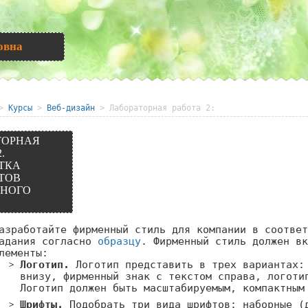
овна
>
Курсы
>
Веб-дизайн
> Лабораторная работа 2:
ТОРНАЯ
.
ТКА
ТОВ
НОГО
азработайте фирменный стиль для компании в соответ
адания согласно
образцу
. Фирменный стиль должен вк
лементы:
Логотип.
Логотип представить в трех вариантах:
внизу, фирменный знак с текстом справа, логоти
Логотип должен быть масштабируемым, компактным
Шрифты.
Подобрать три вида шрифтов: наборные (