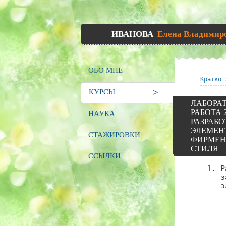
ИВАНОВА
Елена Владимир
ОБО МНЕ
Кратко
КУРСЫ
ЛАБОРА
РАБОТА 2
НАУКА
РАЗРАБО
ЭЛЕМЕН
СТАЖИРОВКИ
ФИРМЕН
СТИЛЯ
ССЫЛКИ
Р
з
э