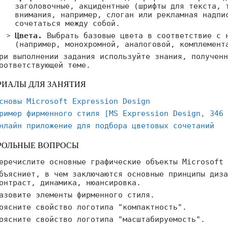
заголовочные, акцидентные (шрифты для текста, 
внимания, например, слоган или рекламная надпи
сочетаться между собой.
Цвета.
Выбрать базовые цвета в соответствие с 
(например, монохромной, аналоговой, комплемент
ри выполнении задания используйте знания, полученн
оответствующей теме.
РИАЛЫ ДЛЯ ЗАНЯТИЯ
сновы Microsoft Expression Design
ример фирменного стиля [
MS Expression Design, 346 
нлайн приложение для подбора цветовых сочетаний
РОЛЬНЫЕ ВОПРОСЫ
еречислите основные графические объекты Microsoft 
бъясниет, в чем заключаются основные принципы диза
онтраст, динамика, нюансировка.
азовите элементы фирменного стиля.
оясните свойство логотипа "компактность".
оясните свойство логотипа "масштабируемость".