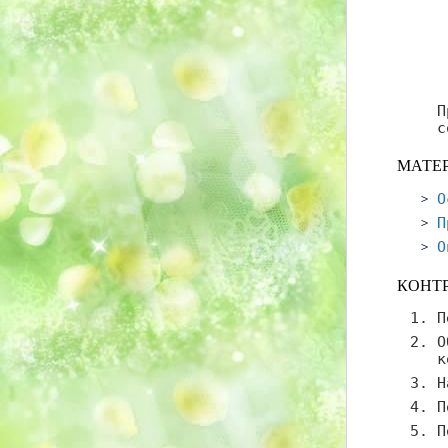
П
с
МАТЕ
О
П
О
КОНТ
П
О
к
Н
П
П