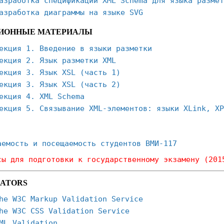
азработка спецификации XML Schema для языка размет
азработка диаграммы на языке SVG
ИОННЫЕ МАТЕРИАЛЫ
екция 1. Введение в языки разметки
екция 2. Язык разметки XML
екция 3. Язык XSL (часть 1)
екция 3. Язык XSL (часть 2)
екция 4. XML Schema
екция 5. Связывание XML-элементов: языки XLink, XP
аемость и посещаемость студентов ВМИ-117
сы для подготовки к государственному экзамену (201
DATORS
he W3C Markup Validation Service
he W3C CSS Validation Service
ML Validation