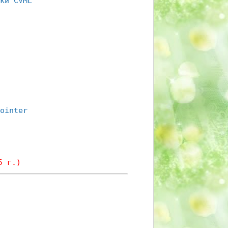
ки CVML
ointer
5 г.)