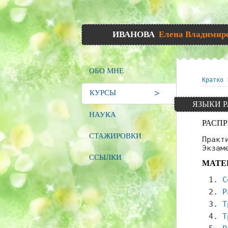
ИВАНОВА
Елена Владимир
ОБО МНЕ
Кратко
КУРСЫ
ЯЗЫКИ 
НАУКА
РАСП
СТАЖИРОВКИ
Практ
Экзам
ССЫЛКИ
МАТЕ
С
Р
Т
Т