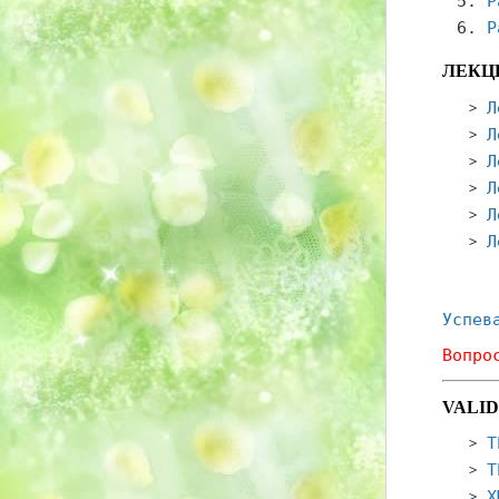
Р
Р
ЛЕКЦ
Л
Л
Л
Л
Л
Л
Успев
Вопро
VALI
T
T
X